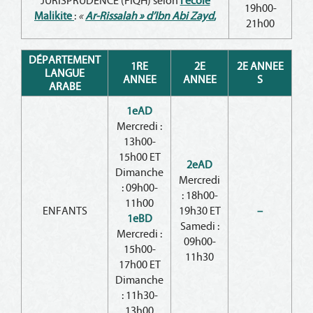
JURISPRUDENCE (FIQH) selon
l’école
19h00-
Malikite
:
«
Ar-Rissalah » d’Ibn Abi Zayd
,
21h00
DÉPARTEMENT
1RE
2E
2E ANNEE
LANGUE
ANNEE
ANNEE
S
ARABE
1eAD
Mercredi :
13h00-
15h00 ET
2eAD
Dimanche
Mercredi
: 09h00-
: 18h00-
11h00
ENFANTS
19h30 ET
–
1eBD
Samedi :
Mercredi :
09h00-
15h00-
11h30
17h00 ET
Dimanche
: 11h30-
13h00