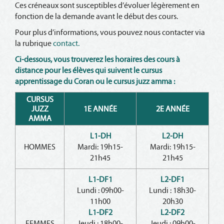
Ces créneaux sont susceptibles d’évoluer légèrement en
fonction de la demande avant le début des cours.
Pour plus d’informations, vous pouvez nous contacter via
la rubrique
contact.
Ci-dessous, vous trouverez les horaires des cours à
distance pour les élèves qui suivent le cursus
apprentissage du Coran ou le cursus juzz amma :
CURSUS
JUZZ
1E ANNÉE
2E ANNÉE
AMMA
L1-DH
L2-DH
HOMMES
Mardi: 19h15-
Mardi: 19h15-
21h45
21h45
L1-DF1
L2-DF1
Lundi : 09h00-
Lundi : 18h30-
11h00
20h30
L1-DF2
L2-DF2
FEMMES
Jeudi : 18h00-
Jeudi : 09h00-